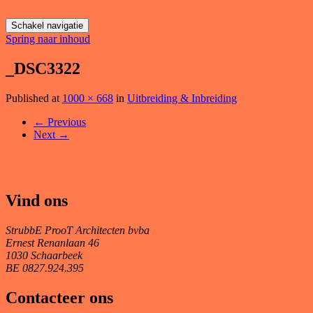
Schakel navigatie
Spring naar inhoud
_DSC3322
Published
at
1000 × 668
in
Uitbreiding & Inbreiding
←
Previous
Next
→
Vind ons
StrubbE ProoT Architecten bvba
Ernest Renanlaan 46
1030 Schaarbeek
BE 0827.924.395
Contacteer ons