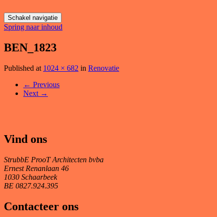
Schakel navigatie
Spring naar inhoud
BEN_1823
Published
at
1024 × 682
in
Renovatie
←
Previous
Next
→
Vind ons
StrubbE ProoT Architecten bvba
Ernest Renanlaan 46
1030 Schaarbeek
BE 0827.924.395
Contacteer ons